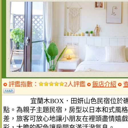
評鑑指數：
2人評鑑
飯店介紹
宜蘭木BOX．田妍山色民宿位於礁
點。為親子主題民宿，房型以日本和式風格
差，旅客可放心地讓小朋友在裡頭盡情嬉戲
彩，大膽的配色讓房間充滿活潑氣息。