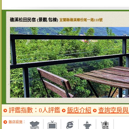
礁溪松田民宿 (景觀.包棟)
/
宜蘭縣礁溪鄉份尾一路118號
評鑑指數：0人評鑑
飯店介紹
查詢空房與
飯店設施：