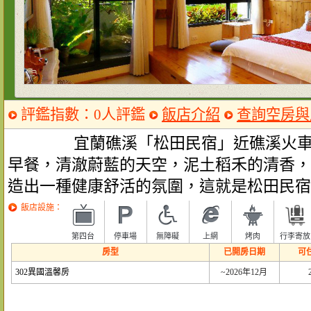
評鑑指數：0人評鑑
飯店介紹
查詢空房與
宜蘭礁溪「松田民宿」近礁溪火車站
早餐，清澈蔚藍的天空，泥土稻禾的清香，
造出一種健康舒活的氛圍，這就是松田民宿
飯店設施：
第四台
停車場
無障礙
上網
烤肉
行李寄放
房型
已開房日期
可
302異國溫馨房
~2026年12月