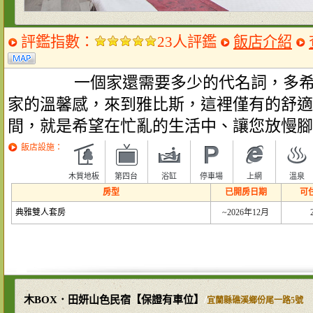
評鑑指數：
23人評鑑
飯店介紹
一個家還需要多少的代名詞，多希望
家的溫馨感，來到雅比斯，這裡僅有的舒適
間，就是希望在忙亂的生活中、讓您放慢腳
飯店設施：
木質地板
第四台
浴缸
停車場
上網
溫泉
房型
已開房日期
可
典雅雙人套房
~2026年12月
木BOX．田妍山色民宿【保證有車位】
/
宜蘭縣礁溪鄉份尾一路5號