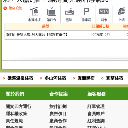
飯店設施：
木質地板
第四台
浴缸
停車場
刷卡
上網
房型
已開房日期
可
觀月山景雙人房-附大露台【保證有車位】
~2026年12月
礁溪溫泉住宿
冬山河住宿
宜蘭民宿
宜蘭住宿