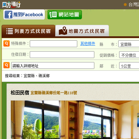
特殊條件：
其他條件
縣 市：
住宿日期：
促銷價格：
鄰 近：
搜尋結果：宜蘭縣、礁溪鄉
松田民宿
/
宜蘭縣礁溪鄉份尾一路118號