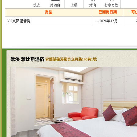
洗衣
第四台
上網
烤肉
行李寄放
房型
已開房日期
可
302異國溫馨房
~2026年12月
礁溪-雅比斯湯宿
/
宜蘭縣礁溪鄉奇立丹路195巷1號